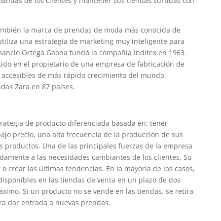
ndas de los clientes y mantener sus tiendas surtidas con
 también la marca de prendas de moda más conocida de
utiliza una estrategia de marketing muy inteligente para
Amancio Ortega Gaona fundó la compañía Inditex en 1963.
tido en el propietario de una empresa de fabricación de
 accesibles de más rápido crecimiento del mundo.
das Zara en 87 países.
trategia de producto diferenciada basada en: tener
jo precio, una alta frecuencia de la producción de sus
us productos. Una de las principales fuerzas de la empresa
damente a las necesidades cambiantes de los clientes. Su
o crear las últimas tendencias. En la mayoría de los casos,
 disponibles en las tiendas de venta en un plazo de dos
mo. Si un producto no se vende en las tiendas, se retira
a dar entrada a nuevas prendas.