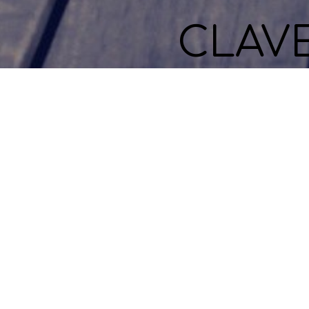
CLAV
DaD sobre
¿Eres emprendedor?
Evaluar nuevos proyectos
Claves para emprender
Entrevistas con CEOs