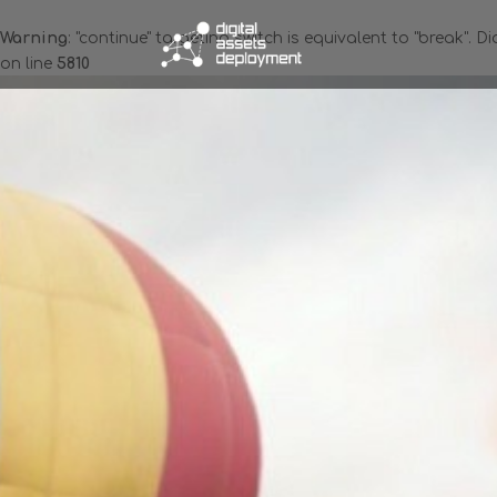
Warning
: "continue" targeting switch is equivalent to "break". 
on line
5810