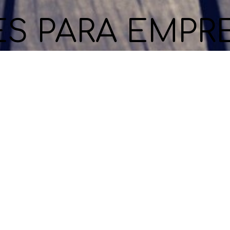
ES PARA EMPR
3
 incubación